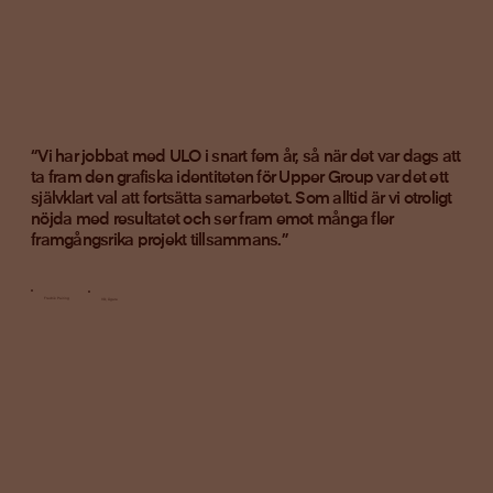
“Vi har jobbat med ULO i snart fem år, så när det var dags att
ta fram den grafiska identiteten för Upper Group var det ett
självklart val att fortsätta samarbetet. Som alltid är vi otroligt
nöjda med resultatet och ser fram emot många fler
framgångsrika projekt tillsammans.”
Fredrik Pairing
VD, Ägare