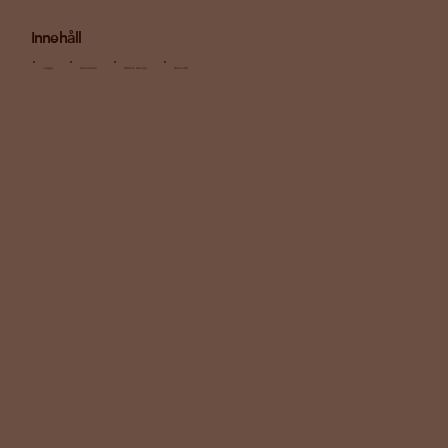
Innehåll
Logga
Varumärke
Grafisk design
Hemsida